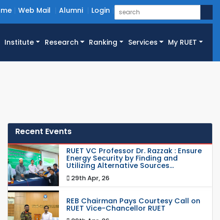
ome
Web Mail
Alumni
Login
Institute
Research
Ranking
Services
My RUET
Recent Events
RUET VC Professor Dr. Razzak : Ensure
Energy Security by Finding and
Utilizing Alternative Sources...
29th Apr, 26
REB Chairman Pays Courtesy Call on
RUET Vice-Chancellor RUET