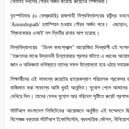
খেতাবই দখলের গৌরব অর্জন করেছে রুয়েটের শিক্ষার্থীরা।
বৃহস্পতিবার (৬ ফেব্রুয়ারি) রাজশাহী বিশ্ববিদ্যালয়ের রবীন্দ্র ভবন
'Anondopath' চ্যাম্পিয়ন হওয়ার গৌরব অর্জন করে। এছাড়াও
'স্কিনকেয়ার এআই' দল দ্বিতীয় রানার আপ হয়েছে।
বিশ্ববিদ্যালয়ের "ডিনস কমপ্লেক্সে" আয়োজিত দিনব্যাপী এই সম্মে
"তরুণদের মাঝে উদ্ভাবনী চিন্তাধারার প্রসার ঘটাতে এ ধরনের আয়োজ
জ্ঞান ও অভিজ্ঞতা ভবিষ্যতে তাদের সফল উদ্যোক্তা হয়ে ওঠায় সহ
শিক্ষার্থীদের এই সাফল্যে রুয়েটের ছাত্রকল্যাণ পরিচালক প্রফেসর 
বাজিমাত করা সাফল্যে আমি খুবই আনন্দিত। সুযোগ পেলে আমাদের শি
দেখিয়ে দিল। তাদের সেসব সুযোগ আর পরিবেশ সৃষ্টিতে রুয়েট প্রশা
স্টার্টআপ বাংলাদেশ লিমিটেডের আয়োজনে অনুষ্ঠিত এই সম্মেলনে ছ
বিশেষজ্ঞ বক্তারা স্টার্টআপ ইকোসিস্টেম, ব্যবসায়িক কৌশল, বিনিয়