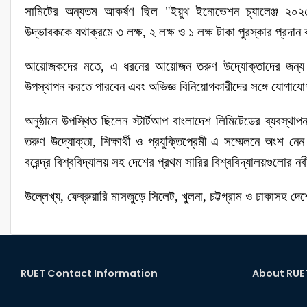
সামিটের অন্যতম আকর্ষণ ছিল "ইয়ুথ ইনোভেশন চ্যালেঞ্জ ২০২৫"
উদ্ভাবককে যথাক্রমে ৩ লক্ষ, ২ লক্ষ ও ১ লক্ষ টাকা পুরস্কার প্রদ
আয়োজকদের মতে, এ ধরনের আয়োজন তরুণ উদ্যোক্তাদের জন্য একটি গু
উপস্থাপন করতে পারবেন এবং অভিজ্ঞ বিনিয়োগকারীদের সঙ্গে যোগা
অনুষ্ঠানে উপস্থিত ছিলেন স্টার্টআপ বাংলাদেশ লিমিটেডের ব্যবস্
তরুণ উদ্যোক্তা, শিক্ষার্থী ও প্রযুক্তিপ্রেমী এ সম্মেলনে অংশ নে
বরেন্দ্র বিশ্ববিদ্যালয় সহ দেশের প্রথম সারির বিশ্ববিদ্যালয়গুল
উল্লেখ্য, ফেব্রুয়ারি মাসজুড়ে সিলেট, খুলনা, চট্টগ্রাম ও ঢাকাসহ দ
RUET Contact Information
About RUE