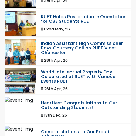
29th Apr, 26
RUET Holds Postgraduate Orientation
for CSE Students RUET
02nd May, 26
Indian Assistant High Commissioner
Pays Courtesy Call on RUET Vice-
Chancellor
28th Apr, 26
World Intellectual Property Day
Celebrated at RUET with Various
Events RUET
26th Apr, 26
Heartiest Congratulations to Our
Outstanding Students!
13th Dec, 25
Congratulations to Our Proud