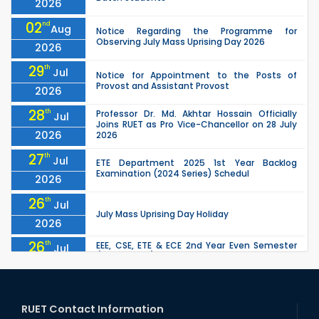
2026
02
nd
Aug
Notice Regarding the Programme for
Observing July Mass Uprising Day 2026
2026
29
th
Jul
Notice for Appointment to the Posts of
Provost and Assistant Provost
2026
28
th
Professor Dr. Md. Akhtar Hossain Officially
Jul
Joins RUET as Pro Vice-Chancellor on 28 July
2026
2026
27
th
Jul
ETE Department 2025 1st Year Backlog
Examination (2024 Series) Schedul
2026
26
th
Jul
July Mass Uprising Day Holiday
2026
26
th
EEE, CSE, ETE & ECE 2nd Year Even Semester
Jul
(2023 Series) classes will remain suspended
2026
due to the Mid-Semester Recess.
26
th
EEE, CSE, & ECE 2nd Year Odd Semester (2024
Jul
Series) classes will remain suspended due to
RUET Contact Information
2026
the Mid-Semester Recess.