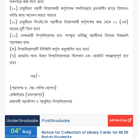
সনদপত্র জমা দিতে হবে।
(১০) চাকুরীরত প্রার্থী নিয়োগকারী কর্তৃপক্ষের সম্মতিক্রমে খন্ডকালীন ছাত্র হিসাবেও
ভর্তির জন্য আবেদন করতে পারবে।
(১১) চাকুরীরত পিএইচ.ডি প্রার্থীকে নিয়োগকারী কর্তৃপক্ষের কাছ থেকে ০১ (এক)
বছরের ছুটি নিতে হবে।
(১২) বেসরকারী বিশ্ববিদ্যালয় হতে পাশকৃত ভর্তিচ্ছু প্রার্থীদের নিম্নের বিষয়গুলি
প্রযোজ্য হবেঃ
(ক) বিশ্ববিদ্যালয়টি ইউজিসি কর্তৃক অনুমোদিত হতে হবে।
(খ) রুয়েটের সাথে উক্ত বিশ্ববিদ্যালয়ের সিলেবাস এবং ক্রেডিট সামঞ্জস্যপূর্ণ হতে
হবে।
স্বা/-
(প্রফেসর ড. মোঃ সেলিম হোসেন)
রেজিস্ট্রার (ভারপ্রাপ্ত)
রাজশাহী প্রকৌশল ও প্রযুক্তি বিশ্ববিদ্যালয়।
UnderGraduate
PostGraduate
All Notice
04
th
Aug
Notice for Collection of Library Cards for All 25
Batch Students