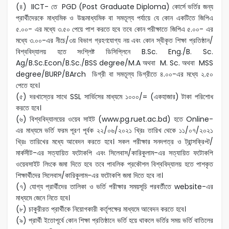
(৪) IICT- তে PGD (Post Graduate Diploma) কোর্সে ভর্তির জন্য
প্রার্থীদেরকে মাধ্যমিক ও উচ্চমাধ্যমিক বা সমতূল্য পর্যায়ে যে কোন একটিতে জিপিএ
৫.০০- এর মধ্যে ৩.৫০ পেয়ে পাশ করতে হবে তবে কোন পরীক্ষাতে জিপিএ ৫.০০- এর
মধ্যে ৩.০০-এর নীচে/৩য় বিভাগ গ্রহণযোগ্য নয় এবং কোন স্বীকৃত শিক্ষা প্রতিষ্ঠান/
বিশ্ববিদ্যালয় হতে সংশ্লিষ্ট ডিসিপ্লিনে B.Sc. Eng./B. Sc.
Ag/B.Sc.Econ/B.Sc./BSS degree/M.A অথবা M. Sc. অথবা MSS
degree/BURP/BArch ডিগ্রী বা সমতূল্য ডিগ্রীতে ৪.০০-এর মধ্যে ২.৫০
পেতে হবে।
(৫) দরখাস্তের সাথে SSL সার্ভিসের মাধ্যমে ১০০০/= (একহাজার) টাকা পরিশোধ
করতে হবে।
(৬) বিশ্ববিদ্যালয়ের ওয়েব সাইট (www.pg.ruet.ac.bd) হতে Online-
এর মাধ্যমে ভর্তি ফরম পূরণ পূর্বক ২২/০৬/২০২১ খ্রিঃ তারিখ থেকে ১১/০৭/২০২১
খ্রিঃ তারিখের মধ্যে আবেদন করতে হবে। সকল পরীক্ষার সনদপত্র ও ট্রান্সক্রিপ্ট/
মার্কসীট-এর সত্যায়িত ফটোকপি এবং সিলেবাস/কারিকুলাম-এর সত্যায়িত ফটোকপি
ওয়েবসাইট লিংকে জমা দিতে হবে তবে পাবলিক প্রকৌশল বিশ্ববিদ্যালয় হতে পাশকৃত
শিক্ষার্থীদের সিলেবাস/কারিকুলাম-এর ফটোকপি জমা দিতে হবে না।
(৭) যোগ্য প্রার্থীদের তালিকা ও ভর্তি পরীক্ষার সময়সূচি পরবর্তীতে website-এর
মাধ্যমে জেনে নিতে হবে।
(৮) চাকুরীরত প্রার্থীকে নিয়োগকারী কর্তৃপক্ষের মাধ্যমে আবেদন করতে হবে।
(৯) প্রার্থী ইতোপূর্বে কোন শিক্ষা প্রতিষ্ঠানে ভর্তি হয়ে থাকলে ভর্তির সময় ভর্তি বাতিলের