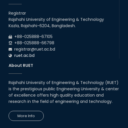
26
th
Jul
Holiday on the Occasion of Akheri Chahar
Shomba
Registrar
2026
Rajshahi University of Engineering & Technology
22
nd
Examination Schedule for the 1st Year
Jul
Kazla, Rajshahi-6204, Bangladesh.
Backlog Examinations (2024 Series) of the
2026
EEE and ECE Departments, 2025
+88-025888-67105
+88-025888-66798
registrar@ruet.ac.bd
ruet.ac.bd
About RUET
Rajshahi University of Engineering & Technology (RUET)
is the prestigious public Engineering University & center
of excellence offers high quality education and
research in the field of engineering and technology.
More Info