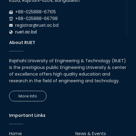
Kazla, Rajshahi-6204, Bangladesh.
Backlog Examinations (2024 Series) of the
2026
EEE and ECE Departments, 2025
+88-025888-67105
+88-025888-66798
registrar@ruet.ac.bd
ruet.ac.bd
About RUET
Rajshahi University of Engineering & Technology (RUET)
is the prestigious public Engineering University & center
of excellence offers high quality education and
research in the field of engineering and technology.
More Info
Important Links
Home
News & Events