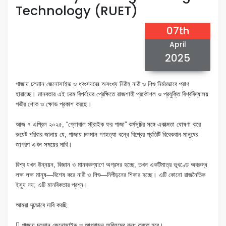
Technology (RUET)
07th
April
2025
গাজায় চলমান জেনোসাইড ও ধ্বংসযজ্ঞে অসংখ্য নিরীহ নারী ও শিশু নির্মমভাবে প্রাণ
হারাচ্ছে। মানবতার এই চরম বিপর্যয়ের প্রেক্ষিতে রাজশাহী প্রকৌশল ও প্রযুক্তি বিশ্ববিদ্যালয়
গভীর শোক ও ক্ষোভ প্রকাশ করছে।
আজ ৭ এপ্রিল ২০২৫, “গ্লোবাল স্ট্রাইক ফর গাজা” কর্মসূচির সঙ্গে একাত্মতা ঘোষণা করে
রুয়েট পরিবার জানায় যে, গাজায় চলমান গণহত্যা বন্ধে বিশ্বের প্রতিটি বিবেকবান মানুষের
জাগরণ এখন সময়ের দাবি।
বিশ্ব যখন উন্নয়ন, বিজ্ঞান ও মানবকল্যাণে অগ্রসর হচ্ছে, তখন একটিমাত্র ভূখণ্ডে অবরুদ্ধ
লক্ষ লক্ষ মানুষ—বিশেষ করে নারী ও শিশু—নিপীড়নের শিকার হচ্ছে। এটি কোনো রাজনৈতিক
ইস্যু নয়; এটি মানবিকতার প্রশ্ন।
আমরা দৃঢ়ভাবে দাবি করছি:

গাজায় চলমান জেনোসাইড ও আগ্রাসন অবিলম্বে বন্ধ করতে হবে।