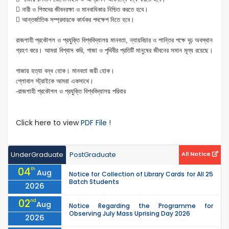

নারী ও শিশুদের জীবনরক্ষা ও মানবাধিকার নিশ্চিত করতে হবে।

আন্তর্জাতিক সম্প্রদায়কে কার্যকর পদক্ষেপ নিতে হবে।
রাজশাহী প্রকৌশল ও প্রযুক্তি বিশ্ববিদ্যালয় মানবতা, ন্যায়বিচার ও শান্তির পক্ষে দৃঢ় অবস্থান
গ্রহণ করে। আমরা বিশ্বাস করি, গাজা ও পৃথিবীর প্রতিটি মানুষের জীবনের সমান মূল্য রয়েছে।
গাজায় হত্যা বন্ধ হোক। মানবতা জয়ী হোক।
গ্লোবাল স্ট্রাইকে আমরা একসাথে।
-রাজশাহী প্রকৌশল ও প্রযুক্তি বিশ্ববিদ্যালয় পরিবার
Click here to view
PDF File !
UnderGraduate
PostGraduate
All Notice
04
th
Aug
Notice for Collection of Library Cards for All 25
Batch Students
2026
02
nd
Aug
Notice Regarding the Programme for
Observing July Mass Uprising Day 2026
2026