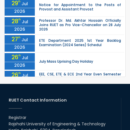
29
th
Jul
Notice for Appointment to the Posts of
Provost and Assistant Provost
2026
28
th
Professor Dr. Md. Akhtar Hossain Officially
Jul
Joins RUET as Pro Vice-Chancellor on 28 July
2026
2026
27
th
Jul
ETE Department 2025 1st Year Backlog
Examination (2024 Series) Schedul
2026
26
th
Jul
July Mass Uprising Day Holiday
2026
26
th
EEE, CSE, ETE & ECE 2nd Year Even Semester
Jul
(2023 Series) classes will remain suspended
2026
due to the Mid-Semester Recess.
26
th
EEE, CSE, & ECE 2nd Year Odd Semester (2024
Jul
Series) classes will remain suspended due to
RUET Contact Information
2026
the Mid-Semester Recess.
26
th
Jul
Holiday on the Occasion of Akheri Chahar
Shomba
Registrar
2026
Rajshahi University of Engineering & Technology
22
nd
Examination Schedule for the 1st Year
Jul